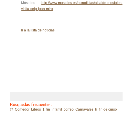
Móstoles
http://www.mostoles.es/es/noticias/alcalde-mostoles-
visita-ceip-joan-miro
Ir a la lista de noticias
Búsquedas frecuentes:
@
Comedor
Libros
1
fin
infantil
correo
Carnavales
h
fin de curso