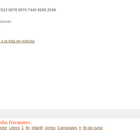
ES12 0078 0070 7440 0000 2548
racias
r a la lista de noticias
das frecuentes:
edor
Libros
1
fin
infantil
correo
Carnavales
h
fin de curso