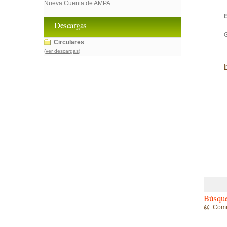
Nueva Cuenta de AMPA
Descargas
G
Circulares
(
ver descargas
)
I
Búsque
@
Com