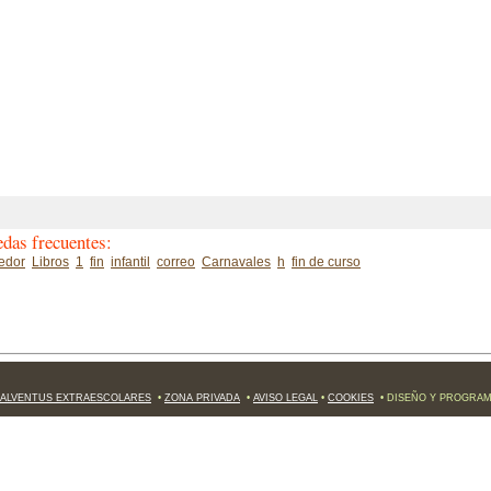
das frecuentes:
edor
Libros
1
fin
infantil
correo
Carnavales
h
fin de curso
ALVENTUS EXTRAESCOLARES
•
ZONA PRIVADA
•
AVISO LEGAL
•
COOKIES
• DISEÑO Y PROGRA