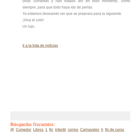
unas currantas y han estado ahí en todo momento, como
siempre, para que todo haya ido de perlas.
Ya estamos deseando ver que se preprara para la siguiente.
¡Viva el cole!
Un lujo.
Ir a la lista de noticias
Búsquedas frecuentes:
@
Comedor
Libros
1
fin
infantil
correo
Carnavales
h
fin de curso